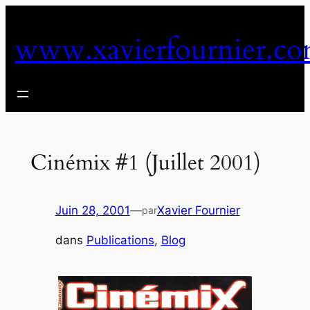
Aller
au
www.xavierfournier.c
contenu
Cinémix #1 (Juillet 2001)
Juin 28, 2001
—
Xavier Fournier
par
dans
Publications
, 
Blog