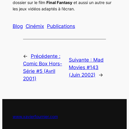
dossier sur le film
Final Fantasy
et aussi un autre sur
les jeux vidéos adaptés à l’écran.
Blog
Cinémix
Publications
←
Précédente :
Suivante :
Mad
Comic Box Hors-
Movies #143
Série #5 (Avril
(Juin 2002)
→
2001)
www.xavierfournier.com