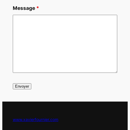
Message
*
www.xavierfournier.com