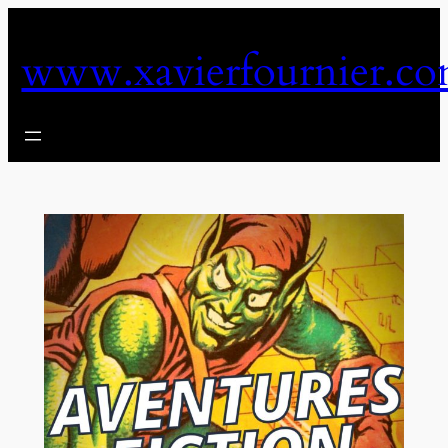
Aller
au
www.xavierfournier.c
contenu