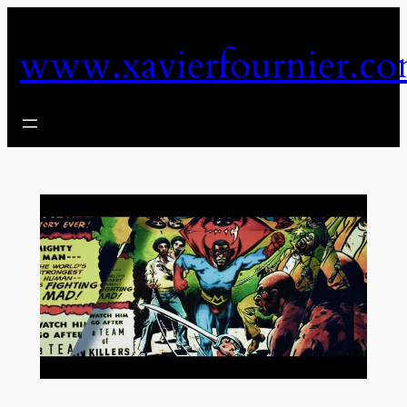
Aller
au
www.xavierfournier.c
contenu