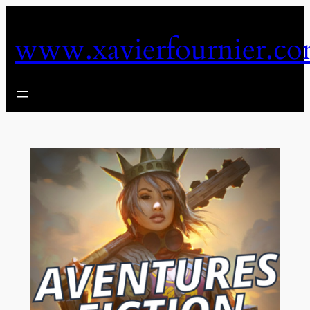
Aller
au
www.xavierfournier.c
contenu