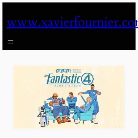
Aller
au
www.xavierfournier.c
contenu