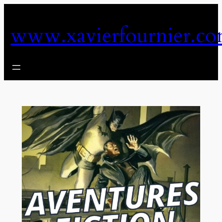
Aller
au
www.xavierfournier.c
contenu