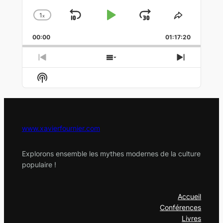
1
x
Skip
Play
Jump
Change
Share
Playback
This
Backward
Pause
Forward
00:00
Rate
01:17:20
Episode
Previous
Show
Next
Episode
Episodes
Episode
Show
List
Podcast
Information
www.xavierfournier.com
Explorons ensemble les mythes modernes de la culture
populaire !
Accueil
Conférences
Livres