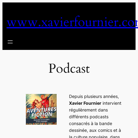
Aller
au
www.xavierfournier.c
contenu
Podcast
Depuis plusieurs années,
Xavier Fournier
intervient
régulièrement dans
différents podcasts
consacrés à la bande
dessinée, aux comics et à
la culture populaire, dans